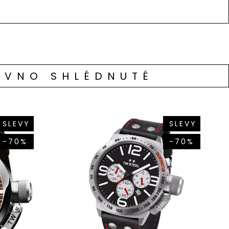
ÁVNO SHLÉDNUTÉ
SLEVY
SLEVY
-70%
-70%