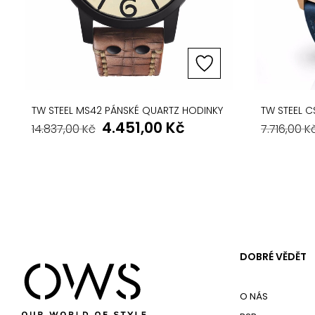
TW STEEL MS42 PÁNSKÉ QUARTZ HODINKY
TW STEEL C
4.451,00
Kč
14.837,00
Kč
7.716,00
K
DOBRÉ VĚDĚT
O NÁS