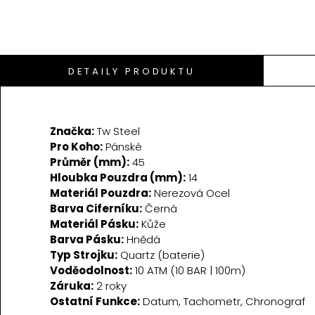
DETAILY PRODUKTU
Značka:
Tw Steel
Pro Koho:
Pánské
Průměr (mm):
45
Hloubka Pouzdra (mm):
14
Materiál Pouzdra:
Nerezová Ocel
Barva Ciferníku:
Černá
Materiál Pásku:
Kůže
Barva Pásku:
Hnědá
Typ Strojku:
Quartz (baterie)
Voděodolnost:
10 ATM (10 BAR | 100m)
Záruka:
2 roky
Ostatní Funkce:
Datum, Tachometr, Chronograf