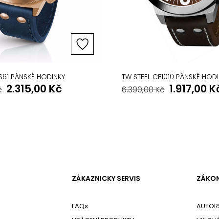
S61 PÁNSKÉ HODINKY
TW STEEL CE1010 PÁNSKÉ HOD
2.315,00
Kč
1.917,00
K
č
6.390,00
Kč
ZÁKAZNICKY SERVIS
ZÁKON
FAQs
AUTOR