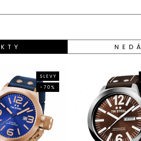
KTY
NED
SLEVY
-70%