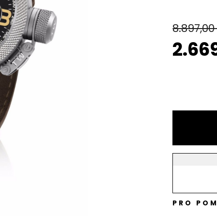
8.897,0
2.66
PRO POM