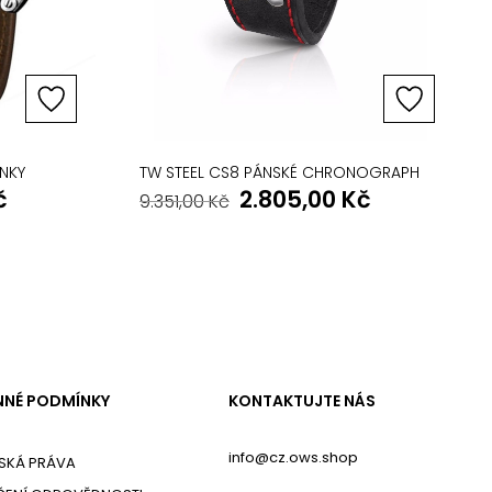
INKY
TW STEEL CS8 PÁNSKÉ CHRONOGRAPH
č
2.805,00
Kč
9.351,00
Kč
NÉ PODMÍNKY
KONTAKTUJTE NÁS
info@cz.ows.shop
SKÁ PRÁVA