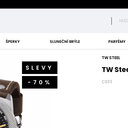
ŠPERKY
SLUNEČNÍ BRÝLE
PARFÉMY
TW STEEL
SLEVY
TW Ste
-70%
CS33