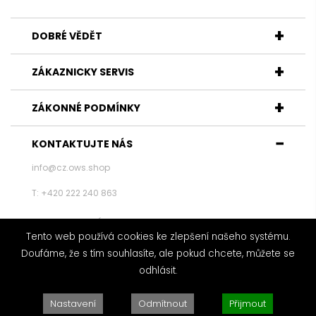
DOBRÉ VĚDĚT
ZÁKAZNICKY SERVIS
ZÁKONNÉ PODMÍNKY
KONTAKTUJTE NÁS
info@cz.ows.shop
T: +420 222 240 863
KONTAKTUJTE NÁS
Tento web používá cookies ke zlepšení našeho systému.
© 2020 ALL RIGHTS RESERVED!
Doufáme, že s tím souhlasíte, ale pokud chcete, můžete se
odhlásit.
Nastavení
Odmítnout
Přijmout