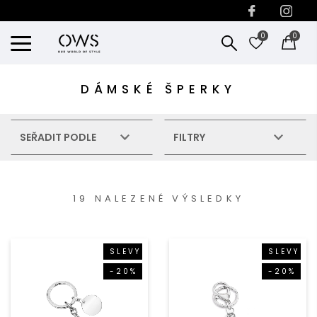
0
0
DÁMSKÉ ŠPERKY
SEŘADIT PODLE
FILTRY
19 NALEZENÉ VÝSLEDKY
SLEVY
SLEVY
-20%
-20%