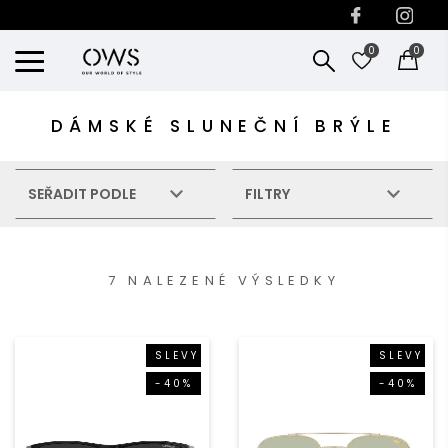
0
0
DÁMSKÉ SLUNEČNÍ BRÝLE
SEŘADIT PODLE
FILTRY
7 NALEZENÉ VÝSLEDKY
SLEVY
SLEVY
-40%
-40%