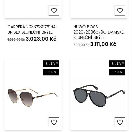
CARRERA 20337180751HA
HUGO BOSS
UNISEX SLUNEČNÍ BRÝLE
202972086579O DÁMSKÉ
SLUNEČNÍ BRÝLE
3.023,00
Kč
5.039,00
Kč
3.111,00
Kč
6.221,00
Kč
SLEVY
SLEVY
-50%
-70%