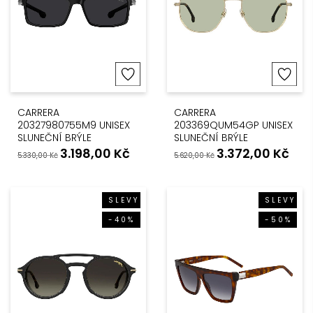
CARRERA
CARRERA
20327980755M9 UNISEX
203369QUM54GP UNISEX
SLUNEČNÍ BRÝLE
SLUNEČNÍ BRÝLE
3.198,00
Kč
3.372,00
Kč
5.330,00
Kč
5.620,00
Kč
SLEVY
SLEVY
-40%
-50%