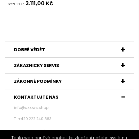
3.111,00
Kč
6.221,00
Kč
DOBRÉ VĚDĚT
ZÁKAZNICKY SERVIS
ZÁKONNÉ PODMÍNKY
KONTAKTUJTE NÁS
info@cz.ows.shop
T: +420 222 240 863
KONTAKTUJTE NÁS
Tento web používá cookies ke zlepšení našeho systému.