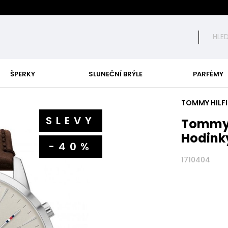
ŠPERKY
SLUNEČNÍ BRÝLE
PARFÉMY
TOMMY HILF
SLEVY
Tommy 
Hodink
-40%
1710404