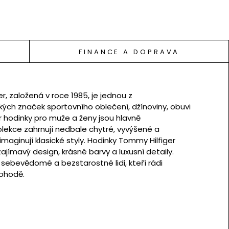
FINANCE A DOPRAVA
, založená v roce 1985, je jednou z
ých značek sportovního oblečení, džínoviny, obuvi
r hodinky pro muže a ženy jsou hlavně
olekce zahrnují nedbale chytré, vyvýšené a
imaginují klasické styly. Hodinky Tommy Hilfiger
 zajímavý design, krásné barvy a luxusní detaily.
 sebevědomé a bezstarostné lidi, kteří rádi
ohodě.