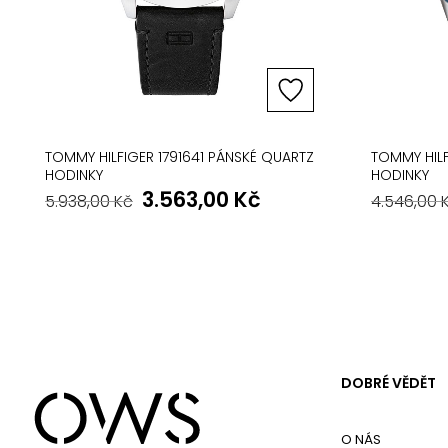
TOMMY HILFIGER 1791641 PÁNSKÉ QUARTZ
TOMMY HILF
HODINKY
HODINKY
3.563,00
Kč
5.938,00
Kč
4.546,00
DOBRÉ VĚDĚT
O NÁS