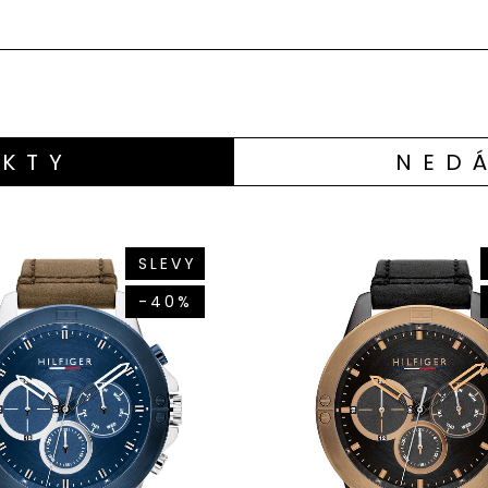
KTY
NED
SLEVY
-40%