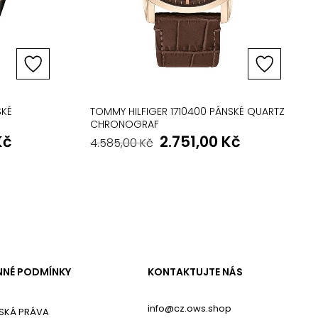
SKÉ
TOMMY HILFIGER 1710400 PÁNSKÉ QUARTZ
CHRONOGRAF
Kč
2.751,00
Kč
4.585,00
Kč
NÉ PODMÍNKY
KONTAKTUJTE NÁS
info@cz.ows.shop
SKÁ PRÁVA