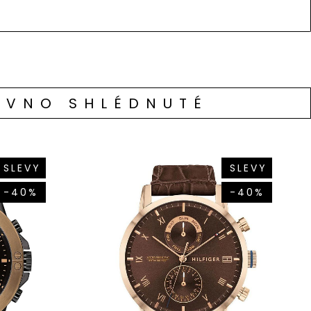
ÁVNO SHLÉDNUTÉ
SLEVY
SLEVY
-40%
-40%