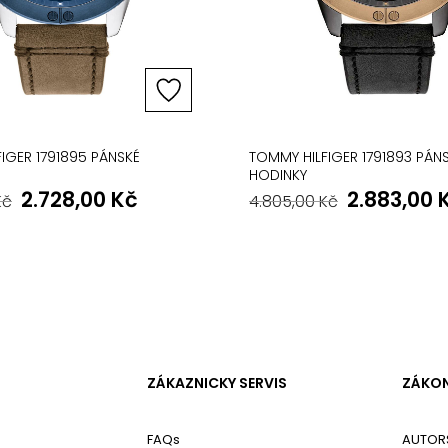
IGER 1791895 PÁNSKÉ
TOMMY HILFIGER 1791893 PÁN
HODINKY
2.728,00
Kč
2.883,00
Kč
4.805,00
Kč
ZÁKAZNICKY SERVIS
ZÁKON
FAQs
AUTOR