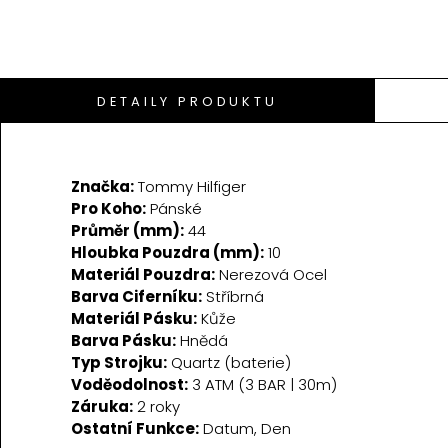
DETAILY PRODUKTU
Značka:
Tommy Hilfiger
Pro Koho:
Pánské
Průměr (mm):
44
Hloubka Pouzdra (mm):
10
Materiál Pouzdra:
Nerezová Ocel
Barva Ciferníku:
Stříbrná
Materiál Pásku:
Kůže
Barva Pásku:
Hnědá
Typ Strojku:
Quartz (baterie)
Voděodolnost:
3 ATM (3 BAR | 30m)
Záruka:
2 roky
Ostatní Funkce:
Datum, Den