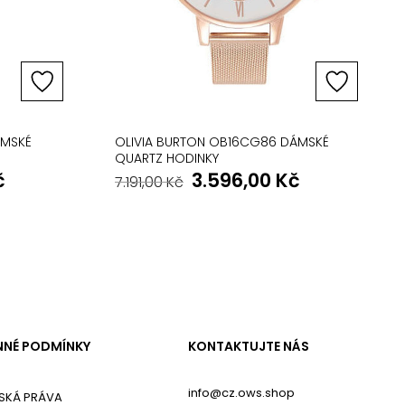
ÁMSKÉ
OLIVIA BURTON OB16CG86 DÁMSKÉ
QUARTZ HODINKY
č
3.596,00
Kč
7.191,00
Kč
NÉ PODMÍNKY
KONTAKTUJTE NÁS
info@cz.ows.shop
SKÁ PRÁVA