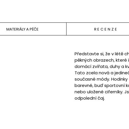
MATERIÁLY A PÉČE
RECENZE
Představte si, že v létě 
pěkných obrazech, které in
domácí zvířata, duhy a kv
Tato zcela nová a jedineč
současné módy. Hodinky O
barevné, buď sportovní
nebo uložené ciferníky. J
odpolední čaj.