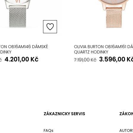
RTON OB16AM146 DÁMSKÉ
OLIVIA BURTON OB16AM161 D
DINKY
QUARTZ HODINKY
4.201,00
Kč
3.596,00
K
č
7.191,00
Kč
ZÁKAZNICKY SERVIS
ZÁKON
FAQs
AUTOR