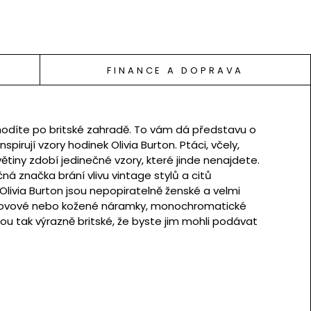
FINANCE A DOPRAVA
chodíte po britské zahradě. To vám dá představu o
spirují vzory hodinek Olivia Burton. Ptáci, včely,
ětiny zdobí jedinečné vzory, které jinde nenajdete.
ná značka brání vlivu vintage stylů a citů
livia Burton jsou nepopiratelně ženské a velmi
 kovové nebo kožené náramky, monochromatické
sou tak výrazně britské, že byste jim mohli podávat