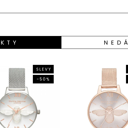
KTY
NED
SLEVY
-50%