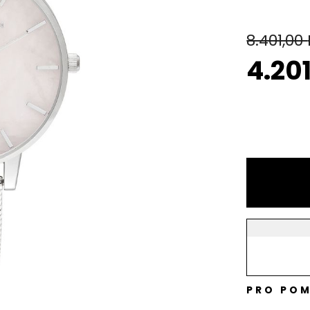
8.401,00
4.20
PRO POM