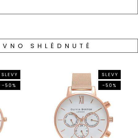
ÁVNO SHLÉDNUTÉ
SLEVY
SLEVY
-50%
-50%