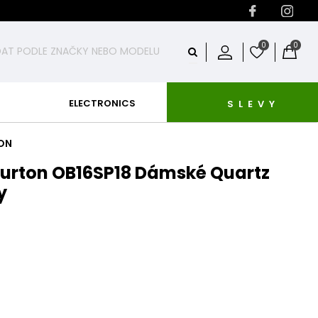
0
0
ELECTRONICS
SLEVY
TON
 Burton OB16SP18 Dámské Quartz
y