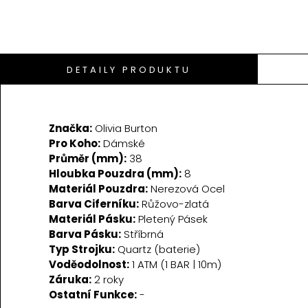
DETAILY PRODUKTU
Značka:
Olivia Burton
Pro Koho:
Dámské
Průměr (mm):
38
Hloubka Pouzdra (mm):
8
Materiál Pouzdra:
Nerezová Ocel
Barva Ciferníku:
Růžovo-zlatá
Materiál Pásku:
Pletený Pásek
Barva Pásku:
Stříbrná
Typ Strojku:
Quartz (baterie)
Voděodolnost:
1 ATM (1 BAR | 10m)
Záruka:
2 roky
Ostatní Funkce:
-