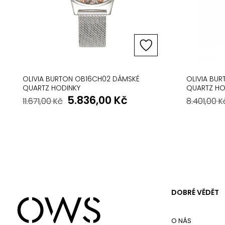
OLIVIA BURTON OB16CH02 DÁMSKÉ
OLIVIA BU
QUARTZ HODINKY
QUARTZ HO
5.836,00
Kč
11.671,00
Kč
8.401,00
K
DOBRÉ VĚDĚT
O NÁS