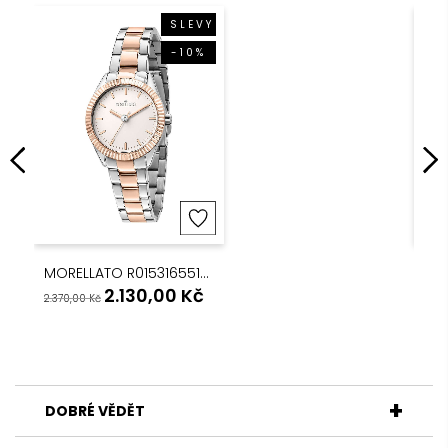
SLEVY
-10%
MORELLATO R0153165510 DÁMSKÉ HODINKY
2.130,00
Kč
2.370,00
Kč
3.99
DOBRÉ VĚDĚT