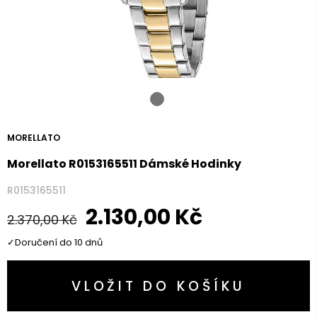
MORELLATO
Morellato R0153165511 Dámské Hodinky
R0153165511
2.130,00
Kč
2.370,00
Kč
Doručení do 10 dnů
VLOŽIT DO KOŠÍKU