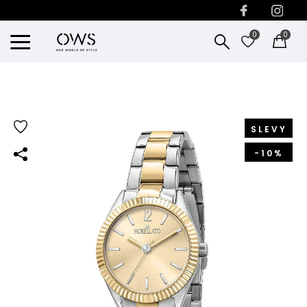
0
0
SLEVY
-10%