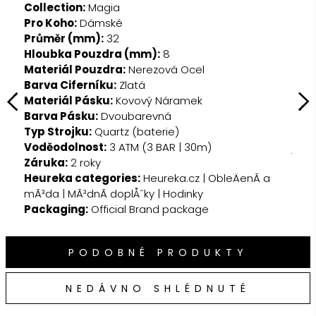
Collection:
Magia
Pro Koho:
Dámské
Průměr (mm):
32
Hloubka Pouzdra (mm):
8
Materiál Pouzdra:
Nerezová Ocel
Barva Ciferníku:
Zlatá
Znač
Materiál Pásku:
Kovový Náramek
1930
Barva Pásku:
Dvoubarevná
mate
Typ Strojku:
Quartz (baterie)
souč
Voděodolnost:
3 ATM (3 BAR | 30m)
jádr
Záruka:
2 roky
ženy
Heureka categories:
Heureka.cz | ObleÄenÃ­ a
Jsou
mÃ³da | MÃ³dnÃ­ doplÅˆky | Hodinky
a kr
Packaging:
Official Brand package
dosa
PODOBNÉ PRODUKTY
NEDÁVNO SHLÉDNUTÉ