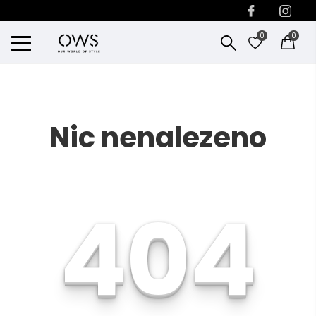
0
0
Nic nenalezeno