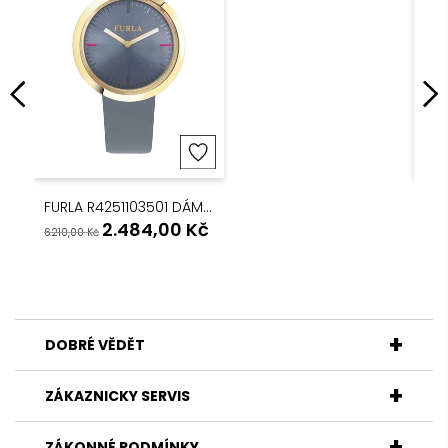
FURLA R4251103501 DÁMSKÉ QUARTZ HODINKY
2.484,00
Kč
6.210,00
Kč
3.13
DOBRÉ VĚDĚT
ZÁKAZNICKY SERVIS
ZÁKONNÉ PODMÍNKY