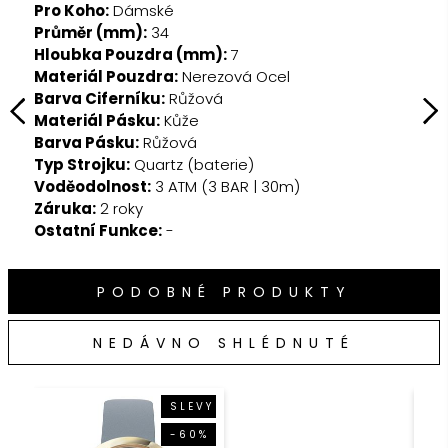
Pro Koho:
Dámské
Průměr (mm):
34
Znač
Hloubka Pouzdra (mm):
7
komb
Materiál Pouzdra:
Nerezová Ocel
mode
Barva Ciferníku:
Růžová
hodi
Materiál Pásku:
Kůže
kole
Barva Pásku:
Růžová
mist
Typ Strojku:
Quartz (baterie)
a te
Voděodolnost:
3 ATM (3 BAR | 30m)
při 
Záruka:
2 roky
živo
Ostatní Funkce:
-
pro 
PODOBNÉ PRODUKTY
NEDÁVNO SHLÉDNUTÉ
SLEVY
-60%