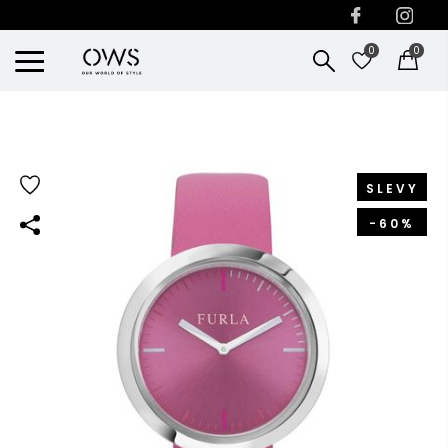
0
0
SLEVY
-60%